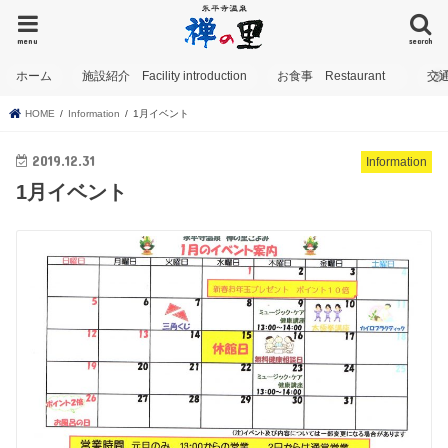
menu
search
ホーム
施設紹介 Facility introduction
お食事 Restaurant
交
HOME
Information
1月イベント
2019.12.31
Information
1月イベント