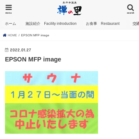
menu
search
ホーム
施設紹介 Facility introduction
お食事 Restaurant
交
HOME
EPSON MFP image
2022.01.27
EPSON MFP image