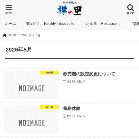
menu
search
ホーム
施設紹介 Facility introduction
お食事 Restaurant
交
HOME
2026年
5月
2026年5月
未分類
券売機の設定変更について
2026.05.14
未分類
修繕休館
2026.05.14