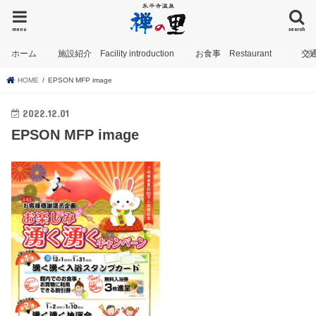
menu
search
ホーム
施設紹介 Facility introduction
お食事 Restaurant
交
HOME
EPSON MFP image
2022.12.01
EPSON MFP image