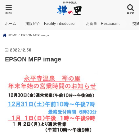
menu
search
ホーム
施設紹介 Facility introduction
お食事 Restaurant
交
HOME
EPSON MFP image
2022.12.30
EPSON MFP image