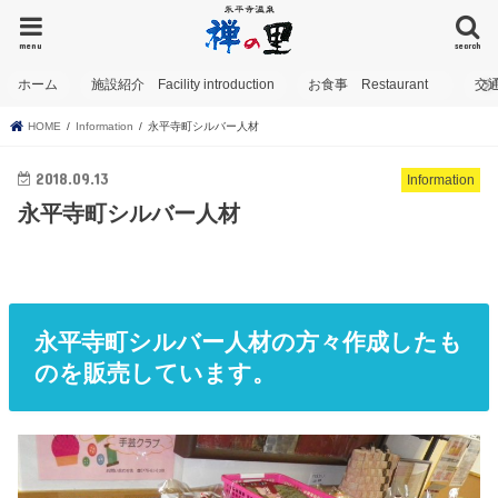
menu
search
ホーム
施設紹介 Facility introduction
お食事 Restaurant
交
HOME
Information
永平寺町シルバー人材
2018.09.13
Information
永平寺町シルバー人材
永平寺町シルバー人材の方々作成したも
のを販売しています。