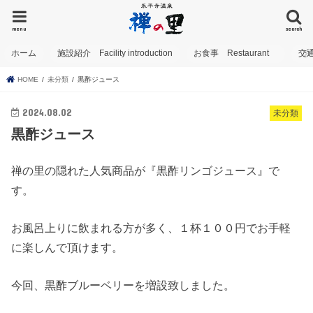
menu
search
ホーム
施設紹介 Facility introduction
お食事 Restaurant
交
HOME
未分類
黒酢ジュース
2024.08.02
未分類
黒酢ジュース
禅の里の隠れた人気商品が『黒酢リンゴジュース』で
す。
お風呂上りに飲まれる方が多く、１杯１００円でお手軽
に楽しんで頂けます。
今回、黒酢ブルーベリーを増設致しました。