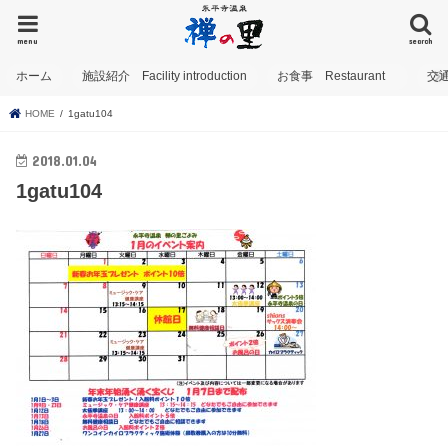
menu
search
ホーム
施設紹介 Facility introduction
お食事 Restaurant
交
HOME
1gatu104
2018.01.04
1gatu104