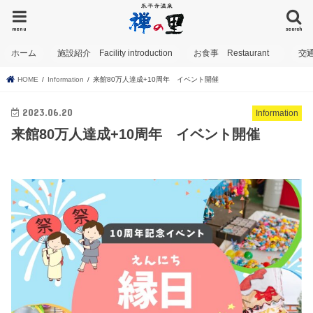
menu
search
ホーム
施設紹介 Facility introduction
お食事 Restaurant
交
HOME
Information
来館80万人達成+10周年 イベント開催
2023.06.20
Information
来館80万人達成+10周年 イベント開催