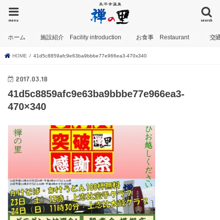
menu
search
ホーム
施設紹介 Facility introduction
お食事 Restaurant
交
HOME
41d5c8859afc9e63ba9bbbe77e966ea3-470x340
2017.03.18
41d5c8859afc9e63ba9bbbe77e966ea3-
470×340