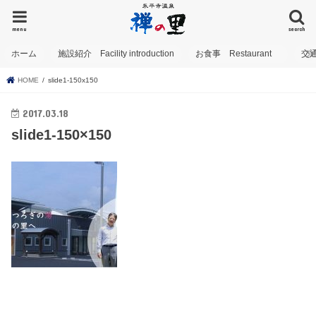
menu
search
ホーム
施設紹介 Facility introduction
お食事 Restaurant
交
HOME
slide1-150x150
2017.03.18
slide1-150×150