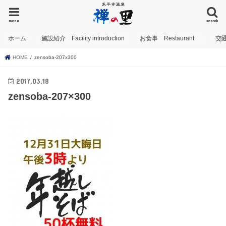
menu
search
ホーム
施設紹介 Facility introduction
お食事 Restaurant
交
HOME
zensoba-207x300
2017.03.18
zensoba-207×300